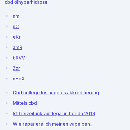
cbd ölhyperhidrose
nm
nC
eKr
amR
bRVV
Zzr
nHoX
Cbd college los angeles akkreditierung
Mittels cbd
Ist freizeitunkraut legal in florida 2018
Wie repariere ich meinen vape pen_