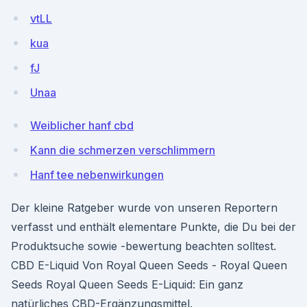
vtLL
kua
fJ
Unaa
Weiblicher hanf cbd
Kann die schmerzen verschlimmern
Hanf tee nebenwirkungen
Der kleine Ratgeber wurde von unseren Reportern
verfasst und enthält elementare Punkte, die Du bei der
Produktsuche sowie -bewertung beachten solltest.
CBD E-Liquid Von Royal Queen Seeds - Royal Queen
Seeds Royal Queen Seeds E-Liquid: Ein ganz
natürliches CBD-Ergänzungsmittel.